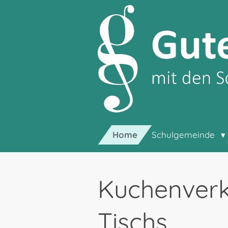
Zum
Hauptinhalt
springen
Home
Schulgemeinde
Kuchenverka
Tischs