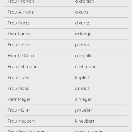
Frau Kranich
a.kranich
Frau A. Kunz
a.kunz
Frau Kurtz
d.kurtz
Herr Lange
m.lange
Frau Laska
p.laska
Herr Le Gallo
a.le.gallo
Frau Lehmann
u.lehmann
Frau Lipfert
k.lipfert
Frau Maas
s.maas
Herr Meyer
c.meyer
Frau Müller
j.mueller
Frau Neubert
k.neubert
Frau Petri-Weimer
j.petri-weimer