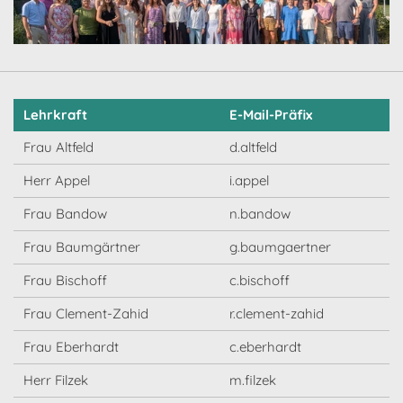
Lehrkraft
E-Mail-Präfix
Frau Altfeld
d.altfeld
Herr Appel
i.appel
Frau Bandow
n.bandow
Frau Baumgärtner
g.baumgaertner
Frau Bischoff
c.bischoff
Frau Clement-Zahid
r.clement-zahid
Frau Eberhardt
c.eberhardt
Herr Filzek
m.filzek