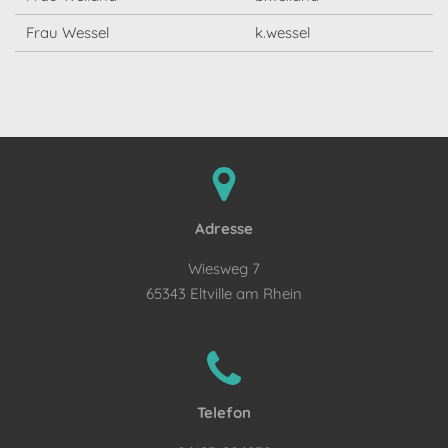
Frau Wessel
k.wessel
Adresse
Wiesweg 7
65343 Eltville am Rhein
Telefon