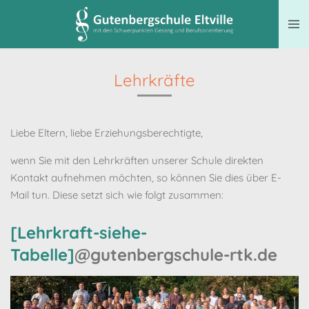
Zum
Hauptinhalt
springen
Lehrkräfte
Liebe Eltern, liebe Erziehungsberechtigte,
wenn Sie mit den Lehrkräften unserer Schule direkten
Kontakt aufnehmen möchten, so können Sie dies über E-
Mail tun. Diese setzt sich wie folgt zusammen:
[Lehrkraft-siehe-
Tabelle]
@gutenbergschule-rtk.de