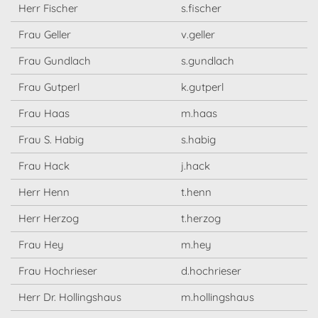
Herr Fischer
s.fischer
Frau Geller
v.geller
Frau Gundlach
s.gundlach
Frau Gutperl
k.gutperl
Frau Haas
m.haas
Frau S. Habig
s.habig
Frau Hack
j.hack
Herr Henn
t.henn
Herr Herzog
t.herzog
Frau Hey
m.hey
Frau Hochrieser
d.hochrieser
Herr Dr. Hollingshaus
m.hollingshaus