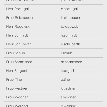
Herr Portugall
c.portugall
Frau Reichbauer
j.reichbauer
Herr Rogowski
b.rogowski
Herr Schmidt
h.schmidt
Herr Schuberth
e.schuberth
Frau Schuh
l.schuh
Frau Shamsoee
m.shamsoee
Herr Sutyadi
i.sutyadi
Frau Tiné
a.tine
Frau Vestner
k.vestner
Frau Wagner
s.wagner
Frau Weiland
b.weiland