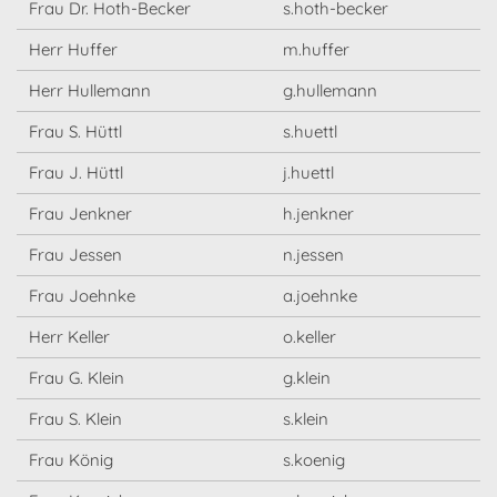
Frau Dr. Hoth-Becker
s.hoth-becker
Herr Huffer
m.huffer
Herr Hullemann
g.hullemann
Frau S. Hüttl
s.huettl
Frau J. Hüttl
j.huettl
Frau Jenkner
h.jenkner
Frau Jessen
n.jessen
Frau Joehnke
a.joehnke
Herr Keller
o.keller
Frau G. Klein
g.klein
Frau S. Klein
s.klein
Frau König
s.koenig